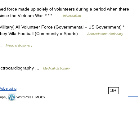
rmed force made up solely of volunteers during a period when there
s since the Vietnam War. * * * …
Universalium
ilitary) All Volunteer Force (Governmental » US Government) *
Abbey Villa Football (Community » Sports) …
Abbreviations dictionary
a …
Medical dictionary
y
 electrocardiography …
Medical dictionary
Advertising
18+
upal,
WordPress, MODx.