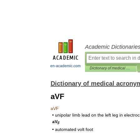
Academic Dictionarie
en-academic.com
Dictionary of medical acronyms & abbreviations
Dictionary of medical acrony
aVF
aVF
•
unipolar
limb
lead
on
the
left
leg
in
electro
aV
F
•
automated
volt
foot