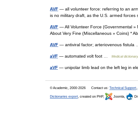
AVF
— all volunteer force: referring to an a
is no military draft, as the U.S. armed force
AVF
— All Volunteer Force (Governmental » M
About Very Fine (Miscellaneous » Coins) * 
AVF
— antiviral factor; arteriovenous fistul
aVF
— automated volt foot …
Medical dictionar
aVF
— unipolar limb lead on the left leg in
© Academic, 2000-2026
Contact us:
Technical Support
,
Dictionaries export
, created on PHP,
Joomla,
Dr