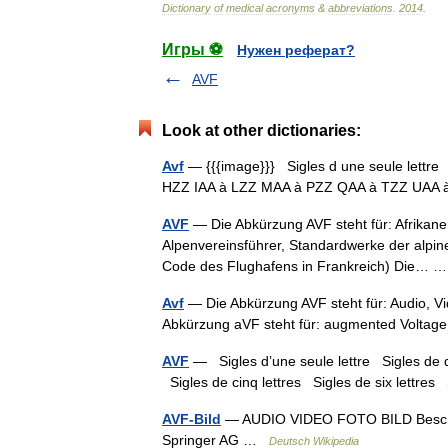
Dictionary
of
medical
acronyms
&
abbreviations
.
2014
.
Игры ⚽
Нужен реферат?
AVF
Look at other dictionaries:
Avf
— {{{image}}} Sigles d une seule lettre S
HZZ IAA à LZZ MAA à PZZ QAA à TZZ UA
AVF
— Die Abkürzung AVF steht für: Afrikaner
Alpenvereinsführer, Standardwerke der alpine
Code des Flughafens in Frankreich) Die…
Avf
— Die Abkürzung AVF steht für: Audio, Vi
Abkürzung aVF steht für: augmented Voltag
AVF
— Sigles d’une seule lettre Sigles de deu
Sigles de cinq lettres Sigles de six lettr
AVF-Bild
— AUDIO VIDEO FOTO BILD Beschrei
Springer AG …
Deutsch Wikipedia