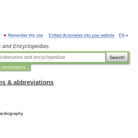
Remember this site
Embed dictionaries into your website
EN
s and Encyclopedias
Search!
Interpretations
ms & abbreviations
cardiography