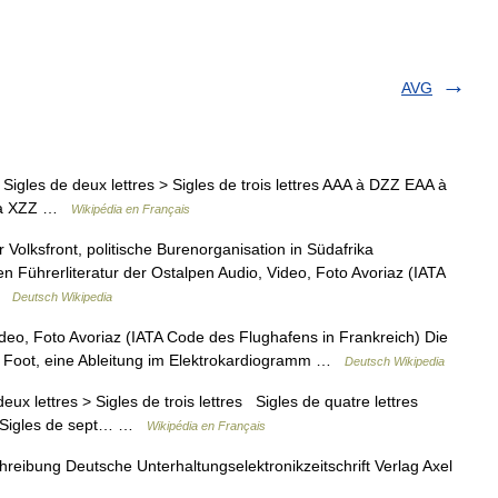
AVG
igles de deux lettres > Sigles de trois lettres AAA à DZZ EAA à
A à XZZ …
Wikipédia en Français
 Volksfront, politische Burenorganisation in Südafrika
n Führerliteratur der Ostalpen Audio, Video, Foto Avoriaz (IATA
 …
Deutsch Wikipedia
deo, Foto Avoriaz (IATA Code des Flughafens in Frankreich) Die
e Foot, eine Ableitung im Elektrokardiogramm …
Deutsch Wikipedia
x lettres > Sigles de trois lettres Sigles de quatre lettres
es Sigles de sept… …
Wikipédia en Français
bung Deutsche Unterhaltungselektronikzeitschrift Verlag Axel